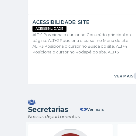
Prefeito Guilherme, do Presidente da Câmara Munici
Presidente Juvenal, do Vereador Franciano, da Direto
ACESSIBILIDADE: SITE
ACESSIBILIDADE
ALT+1 Posiciona o cursor no Conteúdo principal da
página. ALT+2 Posiciona o cursor no Menu do site.
ALT+3 Posiciona o cursor no Busca do site. ALT+4
Posiciona o cursor no Rodapé do site. ALT+5
Aplica/Remove Contraste no site. ALT+6 Redireciona
para esta página de Acesibilidade. ALT+7
Habilita/Desabilita tradutor de libras VLibras. Leis e
decretos sobre acessibilidade: Decreto nº 5.296, de 
VER MAIS
de dezembro de 2004 Decreto nº 6.949 de 25 de
agosto de...
Secretarias
Ver mais
Nossos departamentos