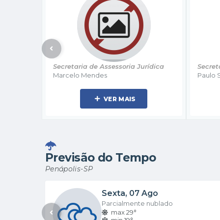
rídica
Secretaria de Legislativo
Secreta
Paulo Salvador
Admini
Antoni
VER MAIS
Previsão do Tempo
Penápolis-SP
Sexta
07 Ago
Parcialmente nublado
max 29°