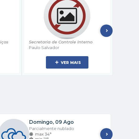
o
Secretaria de Diretora
Secretari
Elizangela Amenta
Antonio 
VER MAIS
Domingo
09 Ago
Parcialmente nublado
max 34°