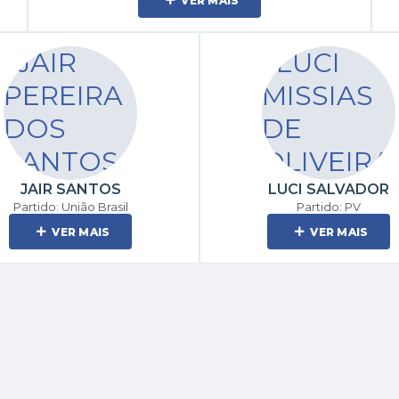
VER MAIS
JAIR SANTOS
LUCI SALVADOR
Partido: União Brasil
Partido: PV
VER MAIS
VER MAIS