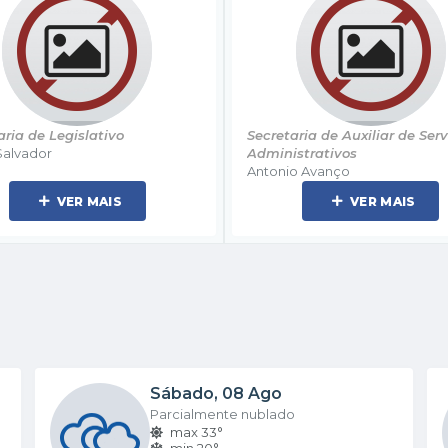
ria de Auxiliar de Serviços
Secretaria de Controle Intern
strativos
Paulo Salvador
o Avanço
VER MAIS
VER MAIS
Sábado
08 Ago
Parcialmente nublado
max 33°