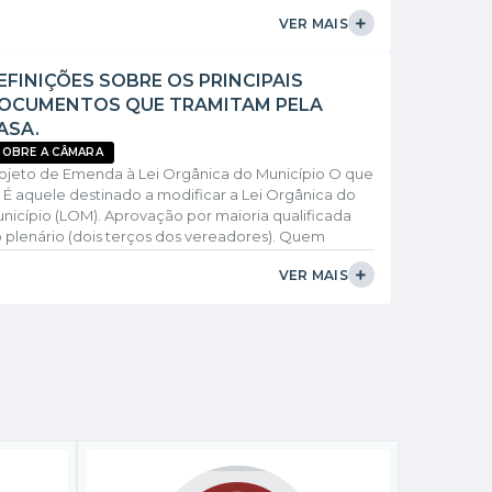
nal Pereira da Silva, e dos Vereadores Luci Missias
VER MAIS
ira dos Santos, do Prefeito interino Senhor Edson
EFINIÇÕES SOBRE OS PRINCIPAIS
OCUMENTOS QUE TRAMITAM PELA
ASA.
SOBRE A CÂMARA
ojeto de Emenda à Lei Orgânica do Município O que
 É aquele destinado a modificar a Lei Orgânica do
nicípio (LOM). Aprovação por maioria qualificada
 plenário (dois terços dos vereadores). Quem
resenta? Prefeito; Vereadores; População (Projeto
VER MAIS
 Iniciativa Popular) - abaixo assinado com assinaturas
 no mínimo 5% do eleitorado, constando nome,
dereço e nº do título de eleitor. Protocolado na
cretaria da Câmara com a devida...