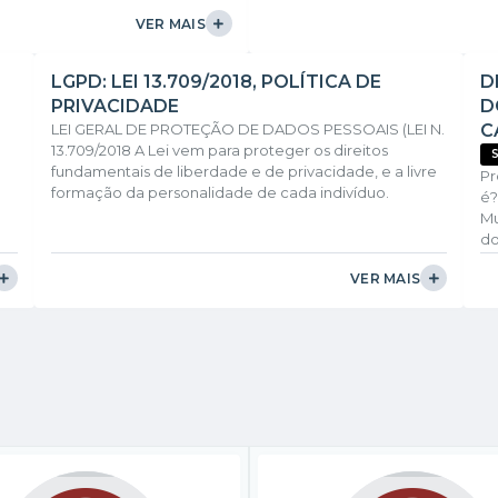
pal, Edson Takao, do Vice-
Câmara em exercício Senhor Juve
VER MAIS
ra da Divisão Municipal de...
de Oliveira Salvador e Jair Pere
Takao...
LGPD: LEI 13.709/2018, POLÍTICA DE
D
PRIVACIDADE
D
LEI GERAL DE PROTEÇÃO DE DADOS PESSOAIS (LEI N.
C
13.709/2018 A Lei vem para proteger os direitos
fundamentais de liberdade e de privacidade, e a livre
Pr
formação da personalidade de cada indivíduo.
é?
Trazendo ainda, significativas mudanças, onde
Mu
Empresas e Governo precisam investir ainda mais em
do
segurança de dados. A partir de agora, todos os
ap
02
negócios precisarão reforçar a segurança dos dados
VER MAIS
de
Perguntas frequentes: 1 - Meus dados são
de
compartilhados, tratados ou...
en
Se